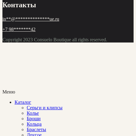
in
**
@
**************
ue.ru
+7 98
*******
42
Copyright 2023
Consuelo Boutique
all rights reserved.
Меню
Каталог
Cерьги и клипсы
Колье
Броши
Кольца
Браслеты
Другое
Дизайнеры