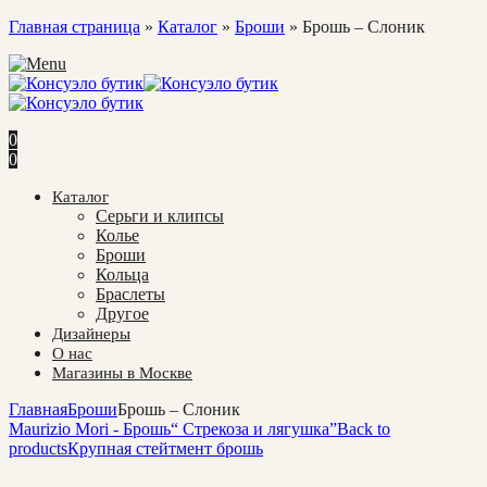
Главная страница
»
Каталог
»
Броши
»
Брошь – Слоник
0
0
Каталог
Cерьги и клипсы
Колье
Броши
Кольца
Браслеты
Другое
Дизайнеры
О нас
Магазины в Москве
Главная
Броши
Брошь – Слоник
Maurizio Mori - Брошь“ Стрекоза и лягушка”
Back to
products
Крупная стейтмент брошь