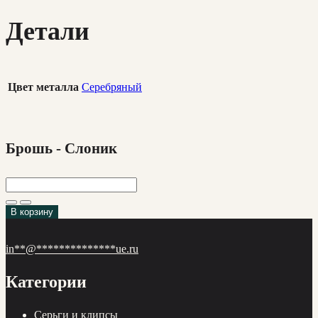
Детали
Цвет металла
Серебряный
Брошь - Слоник
В корзину
in
**
@
**************
ue.ru
Категории
Cерьги и клипсы