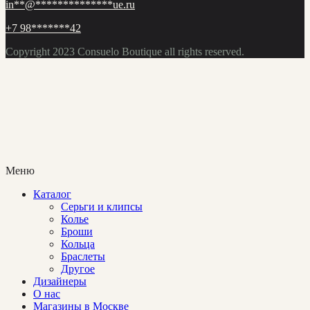
in
**
@
**************
ue.ru
+7 98
*******
42
Copyright 2023
Consuelo Boutique
all rights reserved.
Меню
Каталог
Cерьги и клипсы
Колье
Броши
Кольца
Браслеты
Другое
Дизайнеры
О нас
Магазины в Москве