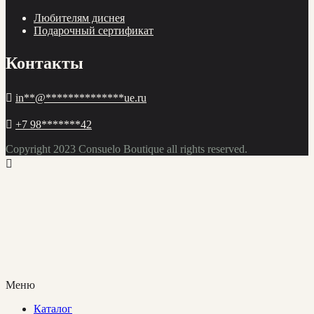
Любителям диснея
Подарочный сертификат
Контакты
in
**
@
**************
ue.ru
+7 98
*******
42
Copyright 2023
Consuelo Boutique
all rights reserved.
Меню
Каталог