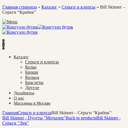
Главная страница
»
Каталог
»
Cерьги и клипсы
»
Bill Skinner –
Серьги “Крабик”
0
0
Каталог
Cерьги и клипсы
Колье
Броши
Кольца
Браслеты
Другое
Дизайнеры
О нас
Магазины в Москве
Главная
Cерьги и клипсы
Bill Skinner – Серьги “Крабик”
Bill Skinner - Пусеты "Мотылек"
Back to products
Bill Skinner -
Серьги "Лев"