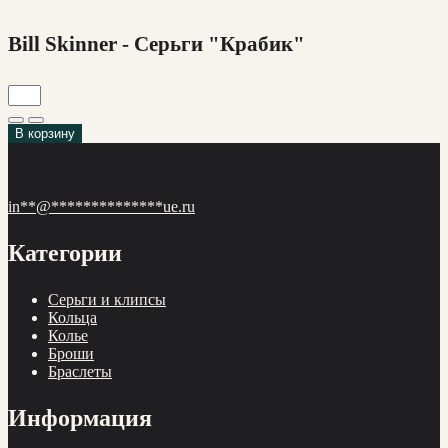
Bill Skinner - Серьги "Крабик"
В корзину
in
**
@
**************
ue.ru
Категории
Cерьги и клипсы
Кольца
Колье
Броши
Браслеты
Информация