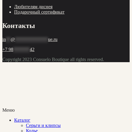
Любителям диснея
Подарочный сертификат
Контакты
in
**
@
**************
ue.ru
+7 98
*******
42
Copyright 2023
Consuelo Boutique
all rights reserved.
Меню
Каталог
Cерьги и клипсы
Колье