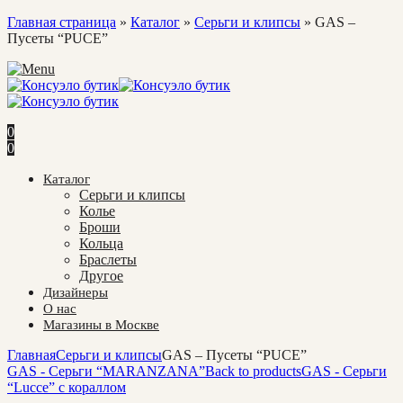
Главная страница
»
Каталог
»
Cерьги и клипсы
»
GAS –
Пусеты “PUCE”
0
0
Каталог
Cерьги и клипсы
Колье
Броши
Кольца
Браслеты
Другое
Дизайнеры
О нас
Магазины в Москве
Главная
Cерьги и клипсы
GAS – Пусеты “PUCE”
GAS - Серьги “MARANZANA”
Back to products
GAS - Серьги
“Lucce” с кораллом