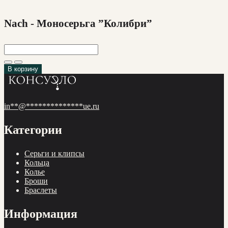
Nach - Моносерьга ”Колибри”
В корзину
in
**
@
**************
ue.ru
Категории
Cерьги и клипсы
Кольца
Колье
Броши
Браслеты
Информация