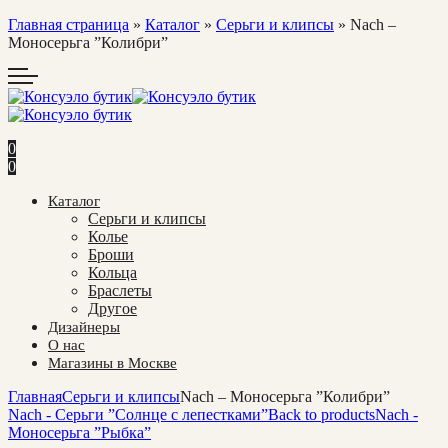
Главная страница
»
Каталог
»
Cерьги и клипсы
»
Nach –
Моносерьга ”Колибри”
0
0
Каталог
Cерьги и клипсы
Колье
Броши
Кольца
Браслеты
Другое
Дизайнеры
О нас
Магазины в Москве
Главная
Cерьги и клипсы
Nach – Моносерьга ”Колибри”
Nach - Серьги ”Солнце с лепестками”
Back to products
Nach -
Моносерьга ”Рыбка”