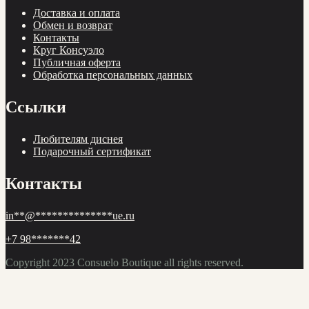
Доставка и оплата
Обмен и возврат
Контакты
Круг Консуэло
Публичная оферта
Обработка персональных данных
Ссылки
Любителям диснея
Подарочный сертификат
Контакты
in
**
@
**************
ue.ru
+7 98
*******
42
Copyright 2023
Consuelo Boutique
all rights reserved.