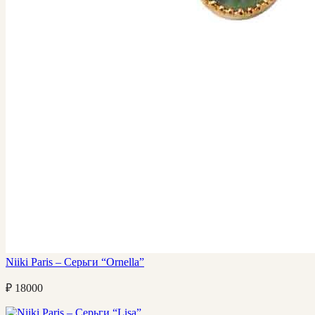
Niiki Paris – Серьги “Ornella”
₽
18000