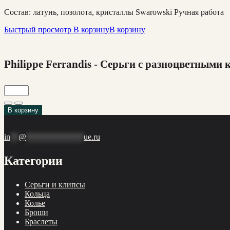
Состав: латунь, позолота, кристаллы Swarowski Ручная работа
Быстрый просмотр
В корзину
В корзину
Philippe Ferrandis - Серьги с разноцветными
В корзину
in
**
@
**************
ue.ru
Категории
Cерьги и клипсы
Кольца
Колье
Броши
Браслеты