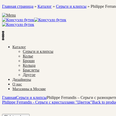
Главная страница
»
Каталог
»
Cерьги и клипсы
»
Philippe Ferr
0
0
Каталог
Cерьги и клипсы
Колье
Броши
Кольца
Браслеты
Другое
Дизайнеры
О нас
Магазины в Москве
Главная
Cерьги и клипсы
Philippe Ferrandis – Серьги с разноцв
Philippe Ferrandis - Серьги с кристаллами "Цветок"
Back to produ