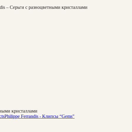
andis – Серьги с разноцветными кристаллами
етными кристаллами
cts
Philippe Ferrandis - Клипсы “Gems"