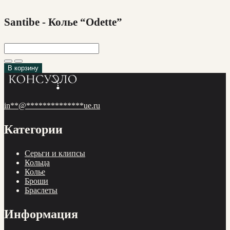
Santibe - Колье “Odette”
В корзину
in
**
@
**************
ue.ru
Категории
Cерьги и клипсы
Кольца
Колье
Броши
Браслеты
Информация