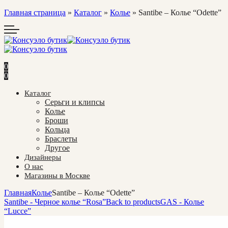
Главная страница
»
Каталог
»
Колье
»
Santibe – Колье “Odette”
0
0
Каталог
Cерьги и клипсы
Колье
Броши
Кольца
Браслеты
Другое
Дизайнеры
О нас
Магазины в Москве
Главная
Колье
Santibe – Колье “Odette”
Santibe - Черное колье “Rosa”
Back to products
GAS - Колье
“Lucce”