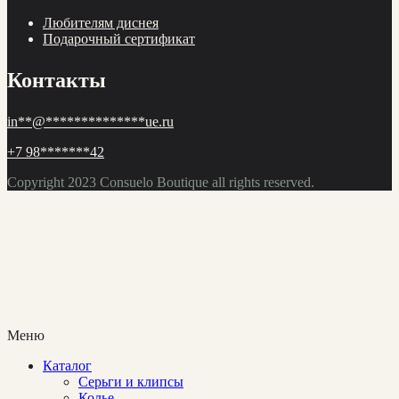
Любителям диснея
Подарочный сертификат
Контакты
in
**
@
**************
ue.ru
+7 98
*******
42
Copyright 2023
Consuelo Boutique
all rights reserved.
Меню
Каталог
Cерьги и клипсы
Колье