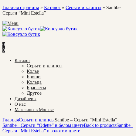
Главная страница
»
Каталог
»
Cерьги и клипсы
»
Santibe –
Серьги “Mini Estella”
0
0
Каталог
Cерьги и клипсы
Колье
Броши
Кольца
Браслеты
Другое
Дизайнеры
О нас
Магазины в Москве
Главная
Cерьги и клипсы
Santibe – Серьги “Mini Estella”
Santibe - Серьги “Odette” в белом цвете
Back to products
Santibe -
Серьги “Mini Estella” в золотом цвете